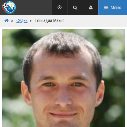
Меню
»
Судьи
»
Геннадий Махно