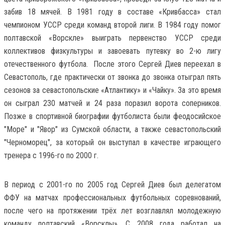
забив 18 мячей. В 1981 году в составе «Кривбасса» стал
чемпионом УССР среди команд второй лиги. В 1984 году помог
полтавской «Ворскле» выиграть первенство УССР среди
коллективов физкультуры и завоевать путевку во 2-ю лигу
отечественного футбола. После этого Сергей Диев переехал в
Севастополь, где практически от звонка до звонка отыграл пять
сезонов за севастопольские «Атлантику» и «Чайку». За это время
он сыграл 230 матчей и 24 раза поразил ворота соперников.
Позже в спортивной биографии футболиста были феодосийское
"Море" и "Явор" из Сумской области, а также севастопольский
"Черноморец", за который он выступал в качестве играющего
тренера с 1996-го по 2000 г.
В период с 2001-го по 2005 год Сергей Диев был делегатом
ФФУ на матчах профессиональных футбольных соревнований,
после чего на протяжении трёх лет возглавлял молодежную
команду полтавский «Ворсклы». С 2008 года работал на