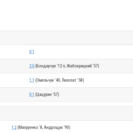
0:1
2:0
(Бондарчук '12 п, Жабокрицкий '57)
1:1
(Омельчук '40, Лихолат '58)
0:1
(Цацурин '57)
1:2
(Мазуренко '8, Андрощук '90)