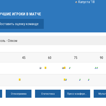
Капуста '18
УЧШИЕ ИГРОКИ В МАТЧЕ
Поставить оценку команде
оль - Олком
45
60
75
90
Стенограмма
Статистика
Пресс-конференция
Мульт