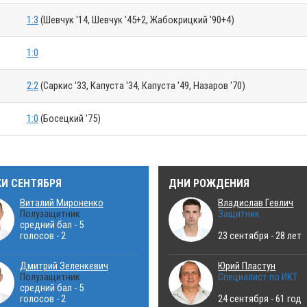
1:3
(Шевчук '14, Шевчук '45+2, Жабокрицкий '90+4)
1:0
2:2
(Саркис '33, Капуста '34, Капуста '49, Назаров '70)
1:0
(Босецкий '75)
КИ СЕНТЯБРЯ
ДНИ РОЖДЕНИЯ
Виталий Мироненко
Владислав Гевлич
Полузащитник
Защитник
средний бал - 5
голосов - 2
23 сентября - 28 лет
Дмитрий Зеленкевич
Юрий Пластун
Полузащитник
Специалист по ИКТ
средний бал - 5
голосов - 2
24 сентября - 61 год