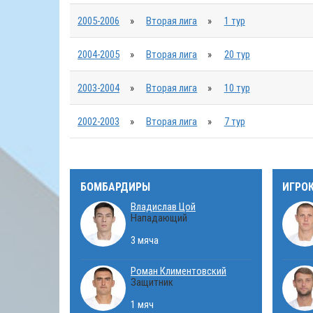
2005-2006
»
Вторая лига
»
1 тур
2004-2005
»
Вторая лига
»
20 тур
2003-2004
»
Вторая лига
»
10 тур
2002-2003
»
Вторая лига
»
7 тур
БОМБАРДИРЫ
ИГРО
Владислав Цой
Нападающий
3 мяча
Роман Климентовский
Защитник
1 мяч