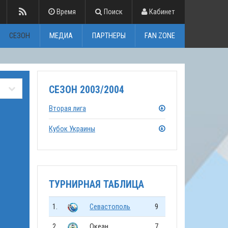
Время
Поиск
Кабинет
СЕЗОН
МЕДИА
ПАРТНЕРЫ
FAN ZONE
СЕЗОН 2003/2004
Вторая лига
Кубок Украины
ТУРНИРНАЯ ТАБЛИЦА
1.
Севастополь
9
2.
Океан
7