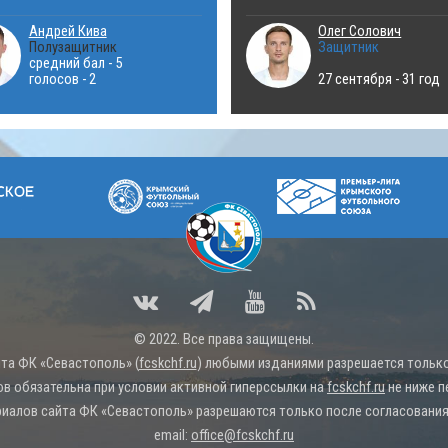
Андрей Кива
Олег Солович
Полузащитник
Защитник
средний бал - 5
голосов - 2
27 сентября - 31 год
© 2022. Все права защищены.
та ФК «Севастополь» (
fcskchf.ru
) любыми изданиями разрешается только 
ов обязательна при условии активной гиперссылки на
fcskchf.ru
не ниже п
иалов сайта ФК «Севастополь» разрешаются только после согласования 
email:
office@fcskchf.ru