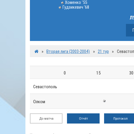
Хоменко '55
Гудзикевич '68
Л
»
Вторая лига (2003-2004)
»
21 тур
»
Севастоп
0
15
30
Севастополь
Олком
До матча
Отчёт
Протокол