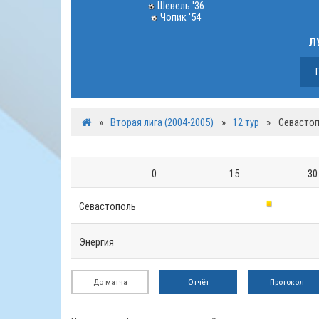
Шевель '36
Чопик '54
Л
»
Вторая лига (2004-2005)
»
12 тур
»
Севастоп
0
15
30
Севастополь
Энергия
До матча
Отчёт
Протокол