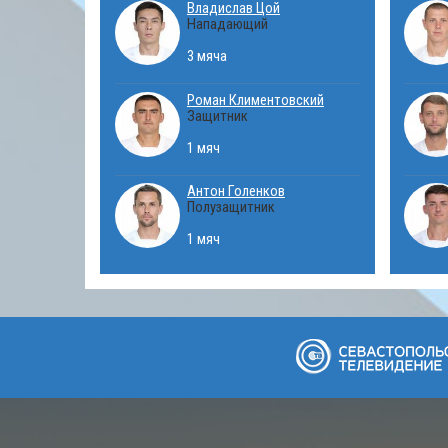
Владислав Цой
Нападающий
3 мяча
Роман Климентовский
Защитник
1 мяч
Антон Голенков
Полузащитник
1 мяч