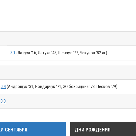
3:1
(Латуха '16, Латуха '43, Шевчук '77, Чекунов '82 аг)
0:4
(Андрощук '31, Бондарчук '71, Жабокрицкий '73, Песков '79)
0:0
КИ СЕНТЯБРЯ
ДНИ РОЖДЕНИЯ