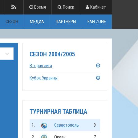
Время
Поиск
Кабинет
СЕЗОН
МЕДИА
ПАРТНЕРЫ
FAN ZONE
СЕЗОН 2004/2005
Вторая лига
Кубок Украины
ТУРНИРНАЯ ТАБЛИЦА
1.
Севастополь
9
2.
Океан
7