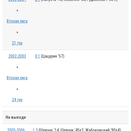
»
Вторая лига
»
21 тур
2002-2003
0:1
(Цацурин '57)
»
Вторая лига
»
24 тур
На выезде
2005-2006
1:3
(Шевчук '14, Шевчук '45+2, Жабокрицкий '90+4)