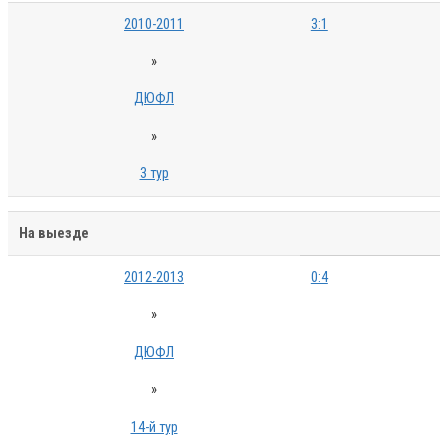
2010-2011
3:1
»
ДЮФЛ
»
3 тур
На выезде
2012-2013
0:4
»
ДЮФЛ
»
14-й тур