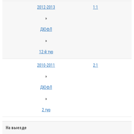
2012-2013
1:1
»
ДЮФЛ
»
12-й тур
2010-2011
2:1
»
ДЮФЛ
»
2 тур
На выезде