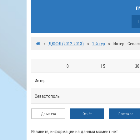
Л
»
ДЮФЛ (2012-2013)
»
1-й тур
»
Интер - Сева
0
15
30
Интер
Севастополь
До матча
Отчёт
Протокол
Извините, информации на данный момент нет.