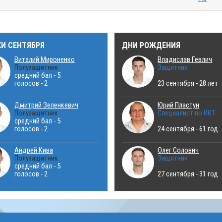
КИ СЕНТЯБРЯ
ДНИ РОЖДЕНИЯ
Виталий Мироненко
Владислав Гевлич
Полузащитник
Защитник
средний бал - 5
голосов - 2
23 сентября - 28 лет
Дмитрий Зеленкевич
Юрий Пластун
Полузащитник
Специалист по ИКТ
средний бал - 5
голосов - 2
24 сентября - 61 год
Андрей Кива
Олег Солович
Полузащитник
Защитник
средний бал - 5
голосов - 2
27 сентября - 31 год