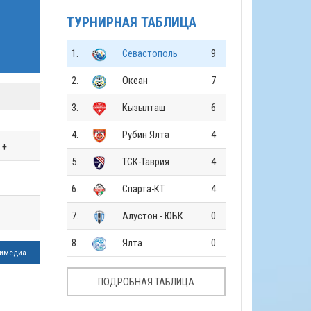
ТУРНИРНАЯ ТАБЛИЦА
1.
Севастополь
9
2.
Океан
7
3.
Кызылташ
6
4.
Рубин Ялта
4
+
5.
ТСК-Таврия
4
6.
Спарта-КТ
4
7.
Алустон - ЮБК
0
8.
Ялта
0
имедиа
ПОДРОБНАЯ ТАБЛИЦА