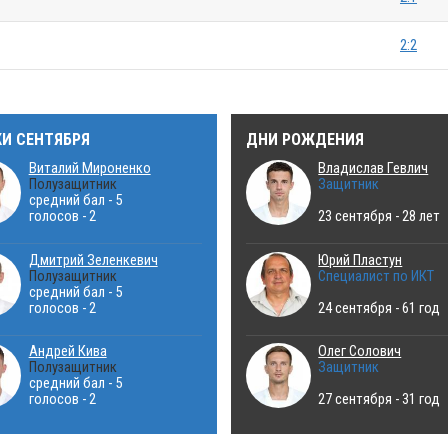
2:2
КИ СЕНТЯБРЯ
ДНИ РОЖДЕНИЯ
Виталий Мироненко
Владислав Гевлич
Полузащитник
Защитник
средний бал - 5
голосов - 2
23 сентября - 28 лет
Дмитрий Зеленкевич
Юрий Пластун
Полузащитник
Специалист по ИКТ
средний бал - 5
голосов - 2
24 сентября - 61 год
Андрей Кива
Олег Солович
Полузащитник
Защитник
средний бал - 5
голосов - 2
27 сентября - 31 год