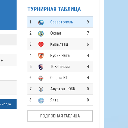
ТУРНИРНАЯ ТАБЛИЦА
1.
Севастополь
9
2.
Океан
7
3.
Кызылташ
6
4.
Рубин Ялта
4
+
5.
ТСК-Таврия
4
6.
Спарта-КТ
4
7.
Алустон - ЮБК
0
8.
Ялта
0
имедиа
ПОДРОБНАЯ ТАБЛИЦА