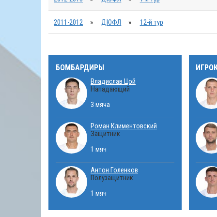
2011-2012
»
ДЮФЛ
»
12-й тур
БОМБАРДИРЫ
ИГРО
Владислав Цой
Нападающий
3 мяча
Роман Климентовский
Защитник
1 мяч
Антон Голенков
Полузащитник
1 мяч