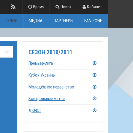
Время
Поиск
Кабинет
СЕЗОН
МЕДИА
ПАРТНЕРЫ
FAN ZONE
СЕЗОН 2010/2011
Премьер-лига
Кубок Украины
Молодёжное первенство
Контрольные матчи
ДЮФЛ