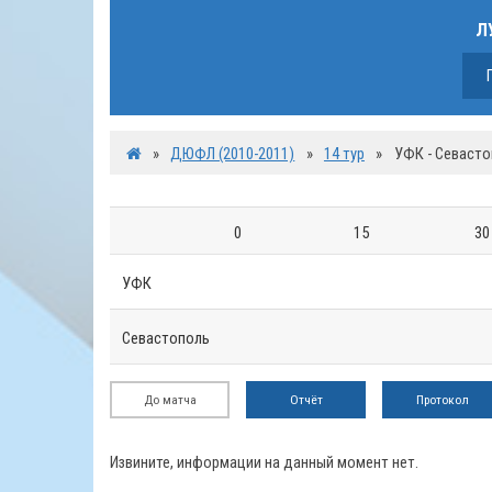
Л
»
ДЮФЛ (2010-2011)
»
14 тур
»
УФК - Севаст
0
15
30
УФК
Севастополь
До матча
Отчёт
Протокол
Извините, информации на данный момент нет.