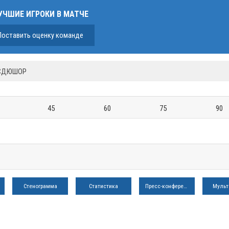
УЧШИЕ ИГРОКИ В МАТЧЕ
Поставить оценку команде
 СДЮШОР
45
60
75
90
Стенограмма
Статистика
Пресс-конференция
Мульт