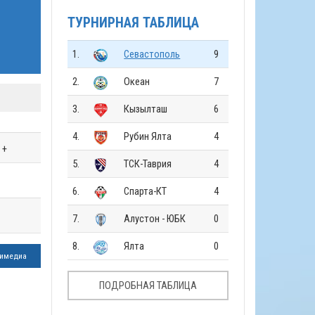
ТУРНИРНАЯ ТАБЛИЦА
1.
Севастополь
9
2.
Океан
7
3.
Кызылташ
6
4.
Рубин Ялта
4
+
5.
ТСК-Таврия
4
6.
Спарта-КТ
4
7.
Алустон - ЮБК
0
8.
Ялта
0
имедиа
ПОДРОБНАЯ ТАБЛИЦА