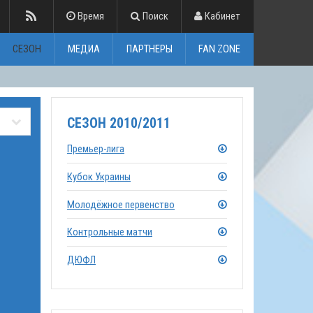
Время
Поиск
Кабинет
СЕЗОН
МЕДИА
ПАРТНЕРЫ
FAN ZONE
СЕЗОН 2010/2011
Премьер-лига
Кубок Украины
Молодёжное первенство
Контрольные матчи
ДЮФЛ