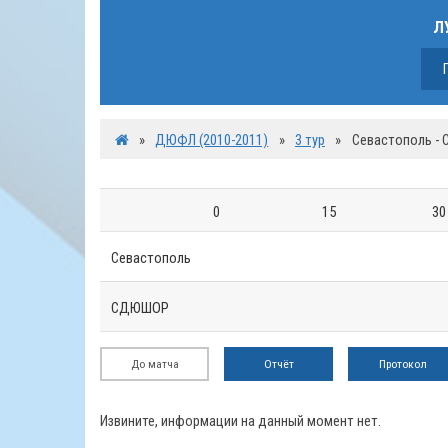
Л
»
ДЮФЛ (2010-2011)
»
3 тур
»
Севастополь -
0
15
30
Севастополь
СДЮШОР
До матча
Отчёт
Протокол
Извините, информации на данный момент нет.