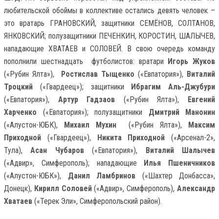
любительской обоймы в коллективе остались девять человек –
это вратарь ГРАНОВСКИЙ, защитники СЕМЁНОВ, СОЛТАНОВ,
ЯНКОВСКИЙ; полузащитники ПЕЧЕНКИН, КОРОСТИН, ШАЛЫЧЕВ,
нападающие ХВАТАЕВ и СОЛОВЕЙ. В свою очередь команду
пополнили шестнадцать футболистов: вратари
Игорь Жуков
(«Рубин Ялта»),
Ростислав Тыщенко
(«Евпатория»),
Виталий
Троцкий
(«Гвардеец»); защитники
Ибрагим Аль-Джубури
(«Евпатория»),
Артур Гадзаов
(«Рубин Ялта»),
Евгений
Харченко
(«Евпатория»); полузащитники
Дмитрий Манонин
(«Алустон-ЮБК),
Михаил Мухин
(«Рубин Ялта»),
Максим
Приходной
(«Гвардеец»),
Никита Приходной
(«Арсенал-2»,
Тула),
Асан Чубаров
(«Евпатория»),
Виталий Шалычев
(«Адвир», Симферополь); нападающие
Илья Пшеничников
(«Алустон-ЮБК»),
Данил Ламбринов
(«Шахтер Донбасса»,
Донецк),
Кирилл Соловей
(«Адвир», Симферополь),
Александр
Хватаев
(«Терек Эли», Симферопольский район).