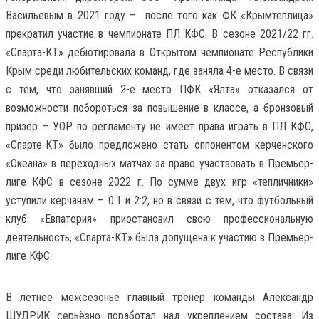
Васильевым в 2021 году – после того как ФК «Крымтеплица»
прекратил участие в чемпионате ПЛ КФС. В сезоне 2021/22 гг.
«Спарта-КТ» дебютировала в Открытом чемпионате Республики
Крым среди любительских команд, где заняла 4-е место. В связи
с тем, что занявший 2-е место ПФК «Ялта» отказался от
возможности побороться за повышение в классе, а бронзовый
призёр – УОР по регламенту не имеет права играть в ПЛ КФС,
«Спарте-КТ» было предложено стать оппонентом керченского
«Океана» в переходных матчах за право участвовать в Премьер-
лиге КФС в сезоне 2022 г. По сумме двух игр «тепличники»
уступили керчанам – 0:1 и 2:2, но в связи с тем, что футбольный
клуб «Евпатория» приостановил свою профессиональную
деятельность, «Спарта-КТ» была допущена к участию в Премьер-
лиге КФС.
В летнее межсезонье главный тренер команды Александр
ШУДРИК серьёзно поработал над укреплением состава. Из