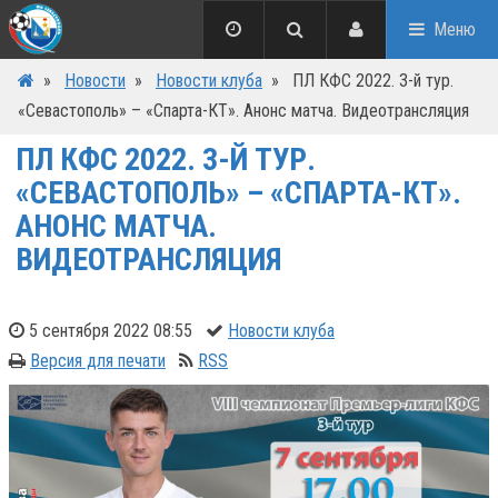
Меню
»
Новости
»
Новости клуба
»
ПЛ КФС 2022. 3-й тур.
«Севастополь» – «Спарта-КТ». Анонс матча. Видеотрансляция
ПЛ КФС 2022. 3-Й ТУР.
«СЕВАСТОПОЛЬ» – «СПАРТА-КТ».
АНОНС МАТЧА.
ВИДЕОТРАНСЛЯЦИЯ
5 сентября 2022 08:55
Новости клуба
Версия для печати
RSS